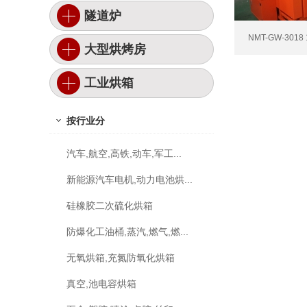
隧道炉
NMT-GW-301
大型烘烤房
工业烘箱
按行业分
汽车,航空,高铁,动车,军工...
新能源汽车电机,动力电池烘...
硅橡胶二次硫化烘箱
防爆化工油桶,蒸汽,燃气,燃...
无氧烘箱,充氮防氧化烘箱
真空,池电容烘箱