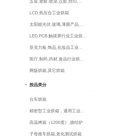
五金,塑胶,喷涂,点胶,丝印,...
LCD,热压合工业烘箱
太阳能光伏,玻璃,薄膜产品,...
LED,PCB,触摸屏行业工业烘...
亚克力板,饰品,化妆品工业...
医疗,制药,药材,食品行业烘...
网版烘箱,其它烘箱
按品类分
台车烘箱
精密型工业烘箱，通用工业...
高温烤箱（1200度）,烧结炉
子母推车烘箱,老化测试烘箱