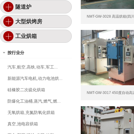
隧道炉
NMT-GW-3028 高温烘箱(四
大型烘烤房
工业烘箱
按行业分
汽车,航空,高铁,动车,军工...
新能源汽车电机,动力电池烘...
硅橡胶二次硫化烘箱
NMT-GW-3017 450度自动高
防爆化工油桶,蒸汽,燃气,燃...
无氧烘箱,充氮防氧化烘箱
真空,池电容烘箱