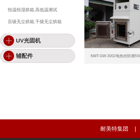
恒温恒湿烘箱,高低温测试
百级无尘烘箱,千级无尘烘箱
UV光固机
辅配件
NMT-GW-3002电热丝防潮55
耐美特集团
|