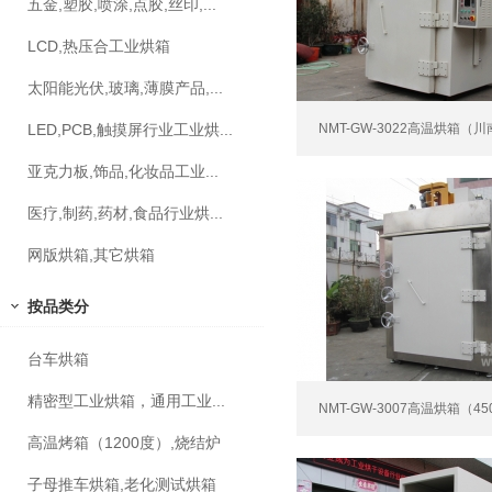
五金,塑胶,喷涂,点胶,丝印,...
LCD,热压合工业烘箱
太阳能光伏,玻璃,薄膜产品,...
LED,PCB,触摸屏行业工业烘...
NMT-GW-3022高温烘箱（川
亚克力板,饰品,化妆品工业...
医疗,制药,药材,食品行业烘...
网版烘箱,其它烘箱
按品类分
台车烘箱
精密型工业烘箱，通用工业...
NMT-GW-3007高温烘箱（45
高温烤箱（1200度）,烧结炉
子母推车烘箱,老化测试烘箱