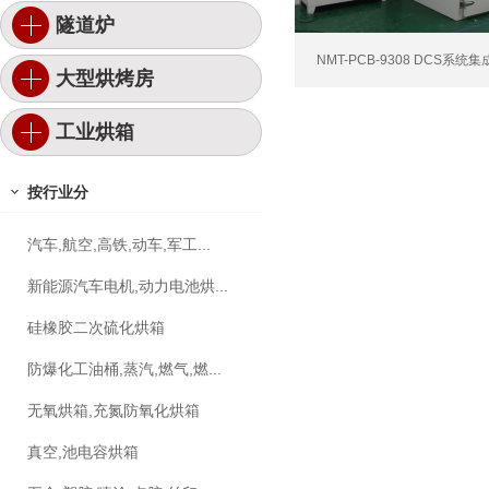
隧道炉
NMT-PCB-9308 DCS系统
大型烘烤房
工业烘箱
按行业分
汽车,航空,高铁,动车,军工...
新能源汽车电机,动力电池烘...
硅橡胶二次硫化烘箱
防爆化工油桶,蒸汽,燃气,燃...
无氧烘箱,充氮防氧化烘箱
真空,池电容烘箱