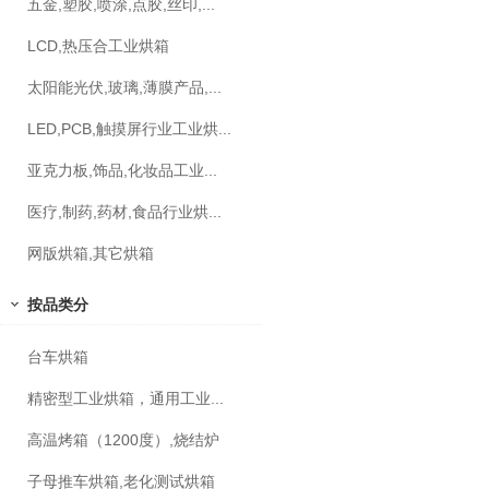
五金,塑胶,喷涂,点胶,丝印,...
LCD,热压合工业烘箱
太阳能光伏,玻璃,薄膜产品,...
LED,PCB,触摸屏行业工业烘...
亚克力板,饰品,化妆品工业...
医疗,制药,药材,食品行业烘...
网版烘箱,其它烘箱
按品类分
台车烘箱
精密型工业烘箱，通用工业...
高温烤箱（1200度）,烧结炉
子母推车烘箱,老化测试烘箱