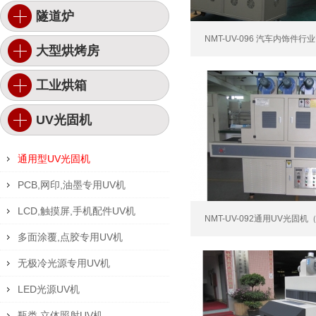
隧道炉
NMT-UV-096 汽车内饰件行业U
大型烘烤房
工业烘箱
UV光固机
通用型UV光固机
PCB,网印,油墨专用UV机
LCD,触摸屏,手机配件UV机
NMT-UV-092通用UV光固机
多面涂覆,点胶专用UV机
无极冷光源专用UV机
LED光源UV机
瓶类,立体照射UV机