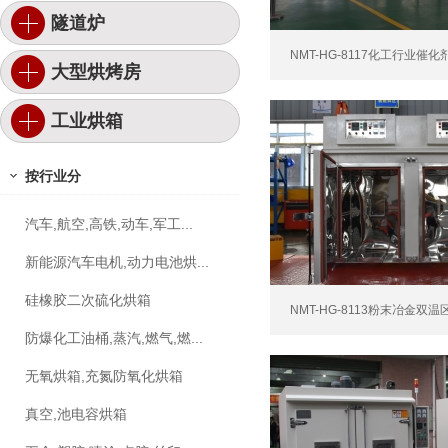
隧道炉
NMT-HG-8117化工行业催化
大型烘烤房
工业烘箱
按行业分
汽车,航空,高铁,动车,军工...
新能源汽车电机,动力电池烘...
硅橡胶二次硫化烘箱
NMT-HG-8113粉末冶金双温区
防爆化工油桶,蒸汽,燃气,燃...
无氧烘箱,充氮防氧化烘箱
真空,池电容烘箱