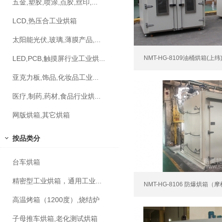
五金,塑胶,喷涂,点胶,丝印,...
LCD,热压合工业烘箱
太阳能光伏,玻璃,薄膜产品,...
LED,PCB,触摸屏行业工业烘...
NMT-HG-8109油桶烘箱(上纬
亚克力板,饰品,化妆品工业...
医疗,制药,药材,食品行业烘...
网版烘箱,其它烘箱
按品类分
台车烘箱
精密型工业烘箱，通用工业...
NMT-HG-8106 防爆烘箱
高温烤箱（1200度）,烧结炉
子母推车烘箱,老化测试烘箱