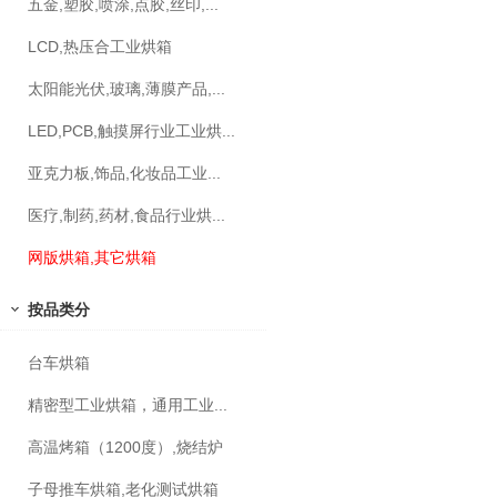
五金,塑胶,喷涂,点胶,丝印,...
LCD,热压合工业烘箱
太阳能光伏,玻璃,薄膜产品,...
LED,PCB,触摸屏行业工业烘...
亚克力板,饰品,化妆品工业...
医疗,制药,药材,食品行业烘...
网版烘箱,其它烘箱
按品类分
台车烘箱
精密型工业烘箱，通用工业...
高温烤箱（1200度）,烧结炉
子母推车烘箱,老化测试烘箱