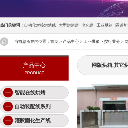
热门关键词：
自动化对接烘烤线
大型烘烤房
老化房
工业烘箱
隧道炉
当前您所在的位置：
首页
>
产品中心
>
工业烘箱
>
按行业分
>
产品中心
网版烘箱,其它
PRODUCT
智能在线烘烤
自动装配线系列
灌胶固化生产线